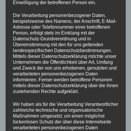
Tagen ab dem Tag zurückzuzahlen, an dem die
Einwilligung der betroffenen Person ein.
Mitteilung über Ihren Widerruf dieses Vertrags bei uns
eingegangen ist. Für diese Rückzahlung verwenden wir
Die Verarbeitung personenbezogener Daten,
beispielsweise des Namens, der Anschrift, E-Mail-
dasselbe Zahlungsmittel, das Sie bei der
Adresse oder Telefonnummer einer betroffenen
ursprünglichen Transaktion eingesetzt haben, es sei
Person, erfolgt stets im Einklang mit der
denn, mit Ihnen wurde
Datenschutz-Grundverordnung und in
Übereinstimmung mit den für uns geltenden
ausdrücklich etwas anderes vereinbart; in keinem Fall
landesspezifischen Datenschutzbestimmungen.
Mittels dieser Datenschutzerklärung möchte unser
werden Ihnen wegen dieser Rückzahlung Entgelte
Unternehmen die Öffentlichkeit über Art, Umfang
berechnet. Wir können die Rückzahlung verweigern,
und Zweck der von uns erhobenen, genutzten und
bis wir die Waren wieder zurückerhalten haben oder
verarbeiteten personenbezogenen Daten
bis Sie den Nachweis erbracht haben, dass Sie die
informieren. Ferner werden betroffene Personen
Waren zurückgesandt haben, je nachdem, welches der
mittels dieser Datenschutzerklärung über die ihnen
zustehenden Rechte aufgeklärt.
frühere Zeitpunkt ist.
Wir haben als für die Verarbeitung Verantwortlicher
Sie haben die Waren unverzüglich und in jedem Fall
zahlreiche technische und organisatorische
spätestens binnen vierzehn Tagen ab dem Tag, an dem
Maßnahmen umgesetzt, um einen möglichst
Sie uns über den Widerruf dieses Vertrags
lückenlosen Schutz der über diese Internetseite
unterrichten, an uns zurückzusenden oder zu
verarbeiteten personenbezogenen Daten