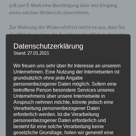
(z.B. per E-Mail) eine Bestätigung über den Eingang
eines solchen Widerrufs übermitteln.
Zur Wahrung der Widerrufsfrist reicht es aus, dass Sie
die Mitteilung über die Ausübung des Widerrufsrechts
vor Ablauf der Widerrufsfrist absenden.
Datenschutzerklärung
Stand: 27.01.2021
Wiederruf.pdf
Wir freuen uns sehr über Ihr Interesse an unserem
Folgen des Widerrufs
Unternehmen. Eine Nutzung der Internetseiten ist
grundsätzlich ohne jede Angabe
personenbezogener Daten möglich. Sofern eine
Wenn Sie diesen Vertrag widerrufen, haben wir Ihnen
betroffene Person besondere Services unseres
alle Zahlungen, die wir von Ihnen erhalten haben,
Unternehmens über unsere Internetseite in
einschließlich der Lieferkosten (mit Ausnahme der
Anspruch nehmen möchte, könnte jedoch eine
zusätzlichen Kosten, die sich daraus ergeben, dass Sie
Verarbeitung personenbezogener Daten
erforderlich werden. Ist die Verarbeitung
eine andere Art der Lieferung als die von uns
personenbezogener Daten erforderlich und
angebotene, günstigste Standardlieferung gewählt
besteht für eine solche Verarbeitung keine
haben), unverzüglich und spätestens binnen vierzehn
gesetzliche Grundlage, holen wir generell eine