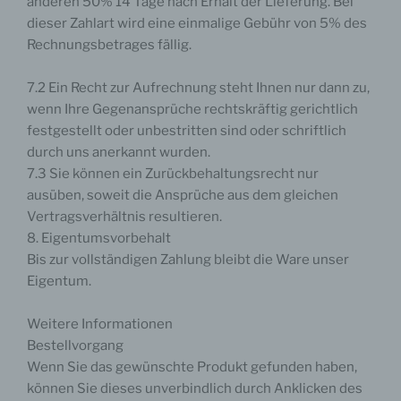
anderen 50% 14 Tage nach Erhalt der Lieferung. Bei
und Mittel der Verarbeitung von personenbezogenen
Daten entscheidet. Sind die Zwecke und Mittel dieser
dieser Zahlart wird eine einmalige Gebühr von 5% des
Verarbeitung durch das Unionsrecht oder das Recht
Rechnungsbetrages fällig.
der Mitgliedstaaten vorgegeben, so kann der
Verantwortliche beziehungsweise können die
bestimmten Kriterien seiner Benennung nach dem
7.2 Ein Recht zur Aufrechnung steht Ihnen nur dann zu,
Unionsrecht oder dem Recht der Mitgliedstaaten
vorgesehen werden.
wenn Ihre Gegenansprüche rechtskräftig gerichtlich
festgestellt oder unbestritten sind oder schriftlich
durch uns anerkannt wurden.
7.3 Sie können ein Zurückbehaltungsrecht nur
h) Auftragsverarbeiter
ausüben, soweit die Ansprüche aus dem gleichen
Vertragsverhältnis resultieren.
Auftragsverarbeiter ist eine natürliche oder juristische
Person, Behörde, Einrichtung oder andere Stelle, die
8. Eigentumsvorbehalt
personenbezogene Daten im Auftrag des
Bis zur vollständigen Zahlung bleibt die Ware unser
Verantwortlichen verarbeitet.
Eigentum.
Weitere Informationen
i) Empfänger
Bestellvorgang
Wenn Sie das gewünschte Produkt gefunden haben,
Empfänger ist eine natürliche oder juristische Person,
können Sie dieses unverbindlich durch Anklicken des
Behörde, Einrichtung oder andere Stelle, der