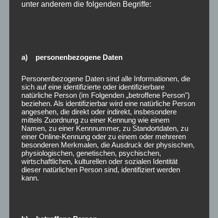
unter anderem die folgenden Begriffe:
Audio- oder Videoaufzeichnungen oder von Software,
sofern die gelieferten Datenträger von Ihnen
entsiegelt worden sind.
4.3 Bitte vermeiden Sie Beschädigungen und
Verunreinigungen. Senden Sie die Ware bitte
a) personenbezogene Daten
möglichst in Originalverpackung mit sämtlichem
Zubehör und mit allen Verpackungsbestandteilen an
Personenbezogene Daten sind alle Informationen, die
sich auf eine identifizierte oder identifizierbare
uns zurück. Verwenden Sie ggf. eine schützende
natürliche Person (im Folgenden „betroffene Person")
Umverpackung. Wenn Sie die Originalverpackung nicht
beziehen. Als identifizierbar wird eine natürliche Person
angesehen, die direkt oder indirekt, insbesondere
mehr besitzen, sorgen Sie bitte mit einer geeigneten
mittels Zuordnung zu einer Kennung wie einem
Verpackung für einen ausreichenden Schutz vor
Namen, zu einer Kennnummer, zu Standortdaten, zu
einer Online-Kennung oder zu einem oder mehreren
Transportschäden, um Schadensersatzansprüche
besonderen Merkmalen, die Ausdruck der physischen,
wegen Beschädigungen infolge mangelhafter
physiologischen, genetischen, psychischen,
Verpackung zu vermeiden.
wirtschaftlichen, kulturellen oder sozialen Identität
dieser natürlichen Person sind, identifiziert werden
4.4 Senden Sie die Ware bitte als frankiertes Paket an
kann.
uns zurück und bewahren Sie den Einlieferbeleg auf.
Wir erstatten Ihnen auch gern auf Wunsch vorab die
Portokosten, sofern diese nicht von Ihnen selbst zu