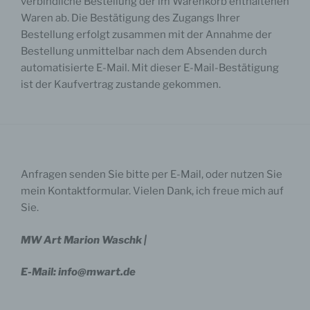
verbindliche Bestellung der im Warenkorb enthaltenen
Marion Waschk
Waren ab. Die Bestätigung des Zugangs Ihrer
Bestellung erfolgt zusammen mit der Annahme der
Franzstr.
Bestellung unmittelbar nach dem Absenden durch
automatisierte E-Mail. Mit dieser E-Mail-Bestätigung
58091 Hagen
ist der Kaufvertrag zustande gekommen.
Deutschland
023311851529
E-Mail: marion@waschk.eu
Anfragen senden Sie bitte per E-Mail, oder nutzen Sie
mein Kontaktformular. Vielen Dank, ich freue mich auf
Sie.
Cookies / SessionStorage / LocalStorage
Die Internetseiten verwenden teilweise so genannte
MW Art Marion Waschk |
Cookies, LocalStorage und SessionStorage. Dies dient
dazu, unser Angebot nutzerfreundlicher, effektiver und
E-Mail: info@mwart.de
sicherer zu machen. Local Storage und
SessionStorage ist eine Technologie, mit welcher ihr
Browser Daten auf Ihrem Computer oder mobilen
Gerät abspeichert. Cookies sind Textdateien, welche