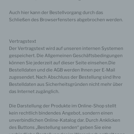
Einwilligung ist jede von der betroffenen Person
freiwillig für den bestimmten Fall in informierter Weise
Auch hier kann der Bestellvorgang durch das
und unmissverständlich abgegebene
Schließen des Browserfensters abgebrochen werden.
Willensbekundung in Form einer Erklärung oder einer
sonstigen eindeutigen bestätigenden Handlung, mit der
die betroffene Person zu verstehen gibt, dass sie mit
der Verarbeitung der sie betreffenden
Vertragstext
personenbezogenen Daten einverstanden ist.
Der Vertragstext wird auf unseren internen Systemen
gespeichert. Die Allgemeinen Geschäftsbedingungen
können Sie jederzeit auf dieser Seite einsehen.Die
Bestelldaten und die AGB werden Ihnen per E-Mail
Name und Anschrift des für die Verarbeitung
zugesendet. Nach Abschluss der Bestellung sind Ihre
Verantwortlichen
Bestelldaten aus Sicherheitsgründen nicht mehr über
das Internet zugänglich.
Verantwortlicher im Sinne der Datenschutz-
Grundverordnung, sonstiger in den Mitgliedstaaten der
Europäischen Union geltenden Datenschutzgesetze
Die Darstellung der Produkte im Online-Shop stellt
und anderer Bestimmungen mit
kein rechtlich bindendes Angebot, sondern einen
datenschutzrechtlichem Charakter ist die:
unverbindlichen Online-Katalog dar. Durch Anklicken
MW Art Marion Waschk
des Buttons „Bestellung senden“ geben Sie eine