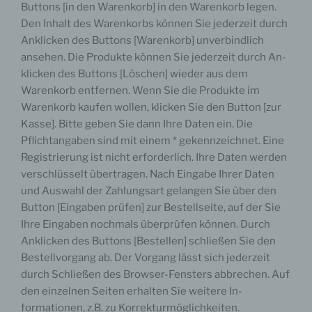
Buttons [in den Warenkorb] in den Warenkorb legen.
personenbezogene Daten offengelegt werden,
unabhängig davon, ob es sich bei ihr um einen Dritten
Den Inhalt des Warenkorbs können Sie jederzeit durch
handelt oder nicht. Behörden, die im Rahmen eines
Anklicken des Buttons [Warenkorb] unverbindlich
bestimmten Untersuchungsauftrags nach dem
Unionsrecht oder dem Recht der Mitgliedstaaten
ansehen. Die Produkte können Sie jederzeit durch An-
möglicherweise personenbezogene Daten erhalten,
klicken des Buttons [Löschen] wieder aus dem
gelten jedoch nicht als Empfänger.
Warenkorb entfernen. Wenn Sie die Produkte im
Warenkorb kaufen wollen, klicken Sie den Button [zur
Kasse]. Bitte geben Sie dann Ihre Daten ein. Die
j) Dritter
Pflichtangaben sind mit einem * gekennzeichnet. Eine
Registrierung ist nicht erforderlich. Ihre Daten werden
Dritter ist eine natürliche oder juristische Person,
verschlüsselt übertragen. Nach Eingabe Ihrer Daten
Behörde, Einrichtung oder andere Stelle außer der
und Auswahl der Zahlungsart gelangen Sie über den
betroffenen Person, dem Verantwortlichen, dem
Auftragsverarbeiter und den Personen, die unter der
Button [Eingaben prüfen] zur Bestellseite, auf der Sie
unmittelbaren Verantwortung des Verantwortlichen oder
Ihre Eingaben nochmals überprüfen können. Durch
des Auftragsverarbeiters befugt sind, die
personenbezogenen Daten zu verarbeiten.
Anklicken des Buttons [Bestellen] schließen Sie den
Bestellvorgang ab. Der Vorgang lässt sich jederzeit
durch Schließen des Browser-Fensters abbrechen. Auf
den einzelnen Seiten erhalten Sie weitere In-
k) Einwilligung
formationen, z.B. zu Korrekturmöglichkeiten.