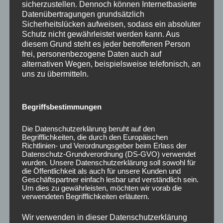
sicherzustellen. Dennoch können Internetbasierte
übergeben. Die Frist ist gewahrt, wenn Sie die Waren
Datenübertragungen grundsätzlich
vor Ablauf der Frist von vierzehn Tagen absenden. Sie
Sicherheitslücken aufweisen, sodass ein absoluter
tragen die unmittelbaren Kosten der Rücksendung der
Schutz nicht gewährleistet werden kann. Aus
Waren.
diesem Grund steht es jeder betroffenen Person
frei, personenbezogene Daten auch auf
alternativen Wegen, beispielsweise telefonisch, an
Sie müssen für einen etwaigen Wertverlust der Waren
uns zu übermitteln.
nur aufkommen, wenn dieser Wertverlust auf einen
zur Prüfung der Beschaffenheit, Eigenschaften und
Funktionsweise der Waren nicht notwendigen Umgang
Begriffsbestimmungen
mit ihnen zurückzuführen ist.
Die Datenschutzerklärung beruht auf den
Begrifflichkeiten, die durch den Europäischen
Richtlinien- und Verordnungsgeber beim Erlass der
Datenschutz-Grundverordnung (DS-GVO) verwendet
Ende der Widerrufsbelehrung
wurden. Unsere Datenschutzerklärung soll sowohl für
die Öffentlichkeit als auch für unsere Kunden und
Geschäftspartner einfach lesbar und verständlich sein.
4.2 Das Widerrufsrecht besteht nicht bei Lieferung
Um dies zu gewährleisten, möchten wir vorab die
von Waren, die nach Kundenspezifikation angefertigt
verwendeten Begrifflichkeiten erläutern.
werden oder eindeutig auf die persönlichen
Wir verwenden in dieser Datenschutzerklärung
Bedürfnisse zugeschnitten sind oder bei Lieferung von