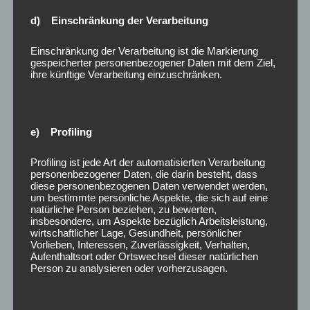
und auf der Bestellseite nochmals deutlich mitgeteilt.
d) Einschränkung der Verarbeitung
5.3 Bei Zahlung per Nachnahme wird eine zusätzliche
Gebühr in Höhe von 6,00 EUR fällig, die der Zusteller
Einschränkung der Verarbeitung ist die Markierung
vor Ort erhebt. Weitere Steuern oder Kosten fallen
gespeicherter personenbezogener Daten mit dem Ziel,
nicht an.
ihre künftige Verarbeitung einzuschränken.
6. Lieferung
6.1 Die Lieferung erfolgt nur innerhalb Deutschlands
mit UPS.
e) Profiling
6.2 Die Lieferzeit beträgt bis zu 14 Tage. Auf evtl.
abweichende Lieferzeiten weisen wir auf der
Profiling ist jede Art der automatisierten Verarbeitung
jeweiligen Produktseite hin, da wir exklusiv die Ware
personenbezogener Daten, die darin besteht, dass
diese personenbezogenen Daten verwendet werden,
aus dem Großbritannien, USA oder anderen nicht
um bestimmte persönliche Aspekte, die sich auf eine
Deutschen Staaten, direkt beim Lieferanten beziehen.
natürliche Person beziehen, zu bewerten,
insbesondere, um Aspekte bezüglich Arbeitsleistung,
7. Zahlung
wirtschaftlicher Lage, Gesundheit, persönlicher
7.1 Die Zahlung erfolgt wahlweise per Vorkasse,
Vorlieben, Interessen, Zuverlässigkeit, Verhalten,
PayPal, Teil Rechnung, Lastschrift (Skrill), Giropay
Aufenthaltsort oder Ortswechsel dieser natürlichen
Person zu analysieren oder vorherzusagen.
(Skrill) und Sofortüberweisung (Skrill). Transaktionen
über den Anbieter Skrill werden mit einer Gebühr von
1,5% des Rechnungsbetrages belastet.