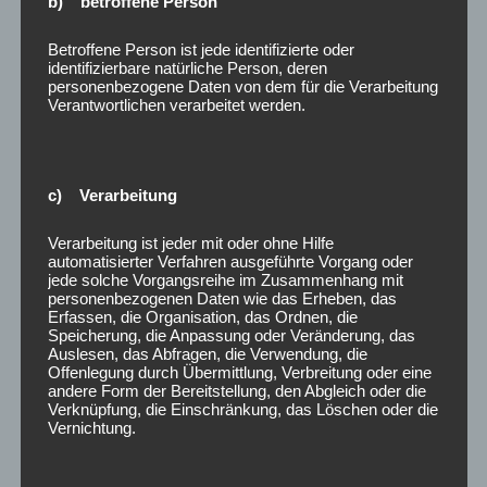
b) betroffene Person
tragen sind.
4.5 Bitte rufen Sie vor Rücksendung unter der
Betroffene Person ist jede identifizierte oder
Telefonnummer +49 2331 1851529 bei uns an, um die
identifizierbare natürliche Person, deren
Rücksendung anzukündigen. Auf diese Weise
personenbezogene Daten von dem für die Verarbeitung
Verantwortlichen verarbeitet werden.
ermöglichen Sie uns eine schnellstmögliche
Zuordnung der Produkte.
4.6 Bitte beachten Sie, dass die in den Absätzen 4.3 bis
4.5 genannten Modalitäten nicht Voraussetzung für
c) Verarbeitung
die wirksame Ausübung des Widerrufsrechts sind.
Verarbeitung ist jeder mit oder ohne Hilfe
automatisierter Verfahren ausgeführte Vorgang oder
5. Preise und Versandkosten
jede solche Vorgangsreihe im Zusammenhang mit
5.1 Die auf den Produktseiten genannten Preise
personenbezogenen Daten wie das Erheben, das
enthalten die gesetzliche Mehrwertsteuer und
Erfassen, die Organisation, das Ordnen, die
Speicherung, die Anpassung oder Veränderung, das
sonstige Preisbestandteile.
Auslesen, das Abfragen, die Verwendung, die
5.2 Es entstehen, innerhalb Deutschland,
Offenlegung durch Übermittlung, Verbreitung oder eine
andere Form der Bereitstellung, den Abgleich oder die
Versandkosten pauschal in Höhe von 3,00€. Über
Verknüpfung, die Einschränkung, das Löschen oder die
60,00€ Warenwert entstehen keine Versandkosten
Vernichtung.
innerhalb Deutschland. Die Versandkosten werden
Ihnen auf den Produktseiten, im Warenkorbsystem