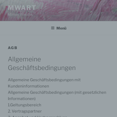
Zum
MWART
Inhalt
Marion Waschk
springen
Menü
AGB
Allgemeine
Geschäftsbedingungen
Allgemeine Geschäftsbedingungen mit
Kundeninformationen
Allgemeine Geschäftsbedingungen (mit gesetzlichen
Informationen)
1.Geltungsbereich
2. Vertragspartner