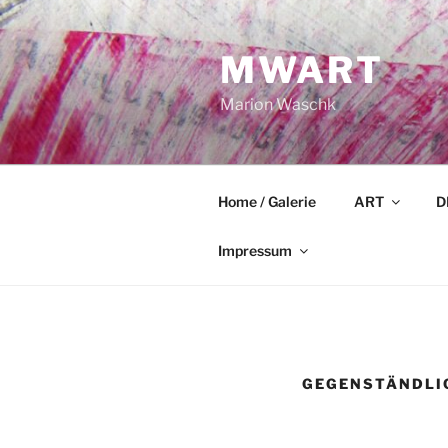
Zum
Inhalt
MWART
springen
Marion Waschk
Home / Galerie
ART
D
Impressum
GEGENSTÄNDLIC