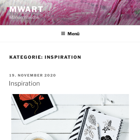
Zum
MWART
Inhalt
Marion Waschk
springen
Menü
KATEGORIE:
INSPIRATION
VERÖFFENTLICHT
19. NOVEMBER 2020
AM
Inspiration