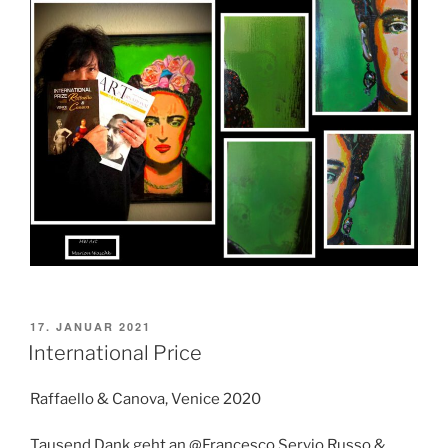
VERÖFFENTLICHT
17. JANUAR 2021
AM
International Price
Raffaello & Canova, Venice 2020
Tausend Dank geht an @Francesco Servio Russo &