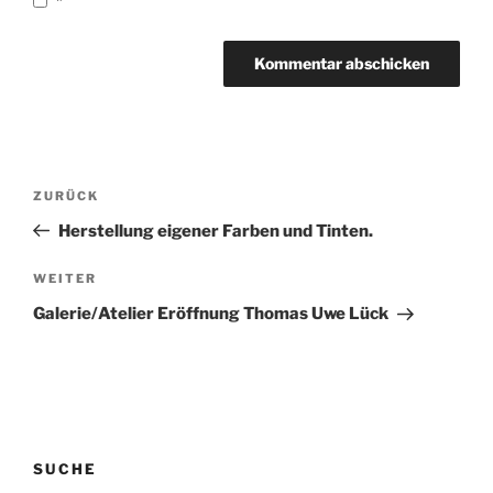
*
Beitragsnavigation
Vorheriger
ZURÜCK
Beitrag
Herstellung eigener Farben und Tinten.
Nächster
WEITER
Beitrag
Galerie/Atelier Eröffnung Thomas Uwe Lück
SUCHE