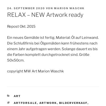
VERÖFFENTLICHT
24. SEPTEMBER 2020
VON
MARION WASCHK
AM
RELAX – NEW Artwork ready
Repost Okt. 2015
Ein neues Gemälde ist fertig. Material: Öl auf Leinwand.
Die Schlußfirnis bei Ölgemälden kann frühestens nach
einem Jahr aufgetragen werden. Solange dauert es bis
die Farben komplett durchgetrocknet sind. Größe
50x50cm.
copyright MW Art Marion Waschk
KATEGORIEN
ART
SCHLAGWÖRTER
ARTFORSALE
,
ARTWORK
,
BILDERVERKAUF
,