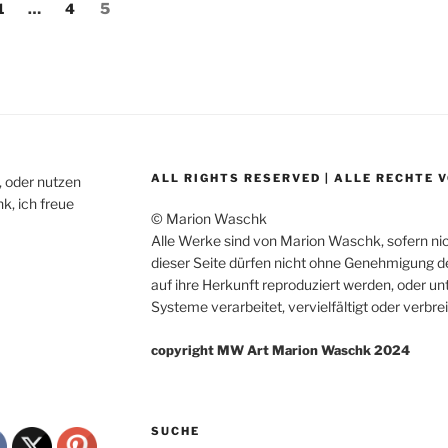
ng
Seite
Seite
Seite
1
…
4
5
ALL RIGHTS RESERVED | ALLE RECHTE
, oder nutzen
k, ich freue
© Marion Waschk
Alle Werke sind von Marion Waschk, sofern n
dieser Seite dürfen nicht ohne Genehmigung 
auf ihre Herkunft reproduziert werden, oder u
Systeme verarbeitet, vervielfältigt oder verbre
copyright MW Art Marion Waschk 2024
SUCHE