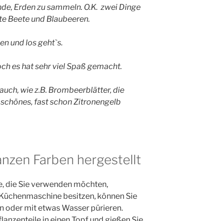
nde, Erden zu sammeln. O.K. zwei Dinge
te Beete und Blaubeeren.
n und los geht`s.
ch es hat sehr viel Spaß gemacht.
uch, wie z.B. Brombeerblätter, die
schönes, fast schon Zitronengelb
nzen Farben hergestellt
le, die Sie verwenden möchten,
e Küchenmaschine besitzen, können Sie
ln oder mit etwas Wasser pürieren.
lanzenteile in einen Topf und gießen Sie