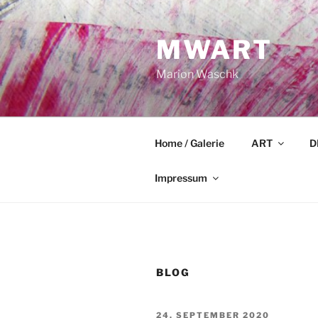
Zum
Inhalt
MWART
springen
Marion Waschk
Home / Galerie
ART
D
Impressum
BLOG
VERÖFFENTLICHT
24. SEPTEMBER 2020