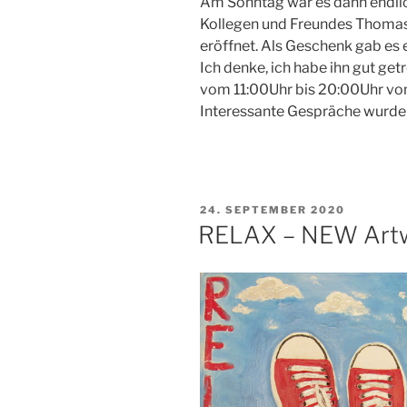
Am Sonntag war es dann endlich
Kollegen und Freundes Thoma
eröffnet. Als Geschenk gab es 
Ich denke, ich habe ihn gut getr
vom 11:00Uhr bis 20:00Uhr vo
Interessante Gespräche wurden
VERÖFFENTLICHT
24. SEPTEMBER 2020
AM
RELAX – NEW Artw