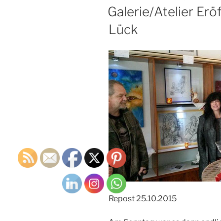
AM
Galerie/Atelier E
Lück
Repost 25.10.2015