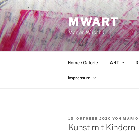
Zum
Inhalt
MWART
springen
Marion Waschk
Home / Galerie
ART
D
Impressum
VERÖFFENTLICHT
13. OKTOBER 2020
VON
MARIO
AM
Kunst mit Kindern 