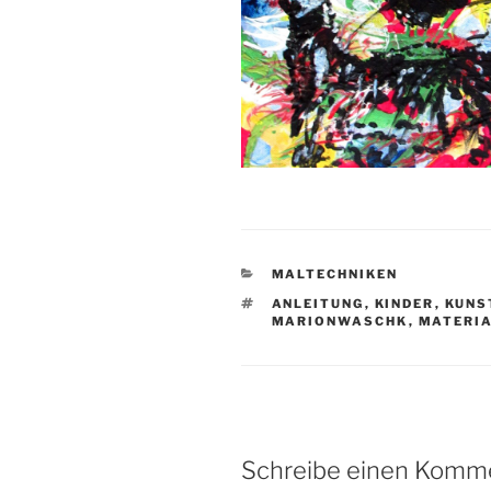
KATEGORIEN
MALTECHNIKEN
SCHLAGWÖRTER
ANLEITUNG
,
KINDER
,
KUNS
MARIONWASCHK
,
MATERI
Schreibe einen Komm