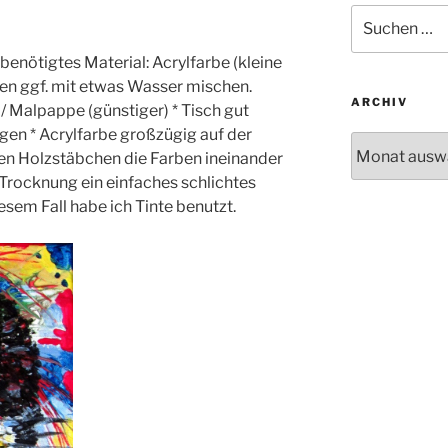
Suche
nach:
benötigtes Material: Acrylfarbe (kleine
en ggf. mit etwas Wasser mischen.
ARCHIV
 Malpappe (günstiger) * Tisch gut
gen * Acrylfarbe großzügig auf der
Archiv
den Holzstäbchen die Farben ineinander
Trocknung ein einfaches schlichtes
esem Fall habe ich Tinte benutzt.