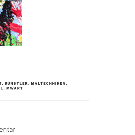
T
,
KÜNSTLER
,
MALTECHNIKEN
,
AL
,
MWART
entar